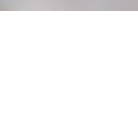
PONUKA
Na prenájom stavebný
pozemok
v priemyselnej zóne na
Ulici Komárňanská
cesta v Nových