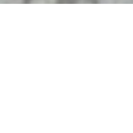
PONUKA
Na predaj skladový a
výrobný objekt v
Nových Zámkoch
2
Sklad
515m
Nové Zámky