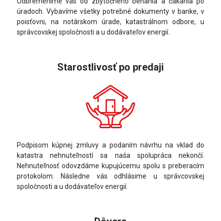
Odbremeníme vás od zbytočného behania a čakania po
úradoch. Vybavíme všetky potrebné dokumenty v banke, v
poisťovni, na notárskom úrade, katastrálnom odbore, u
správcovskej spoločnosti a u dodávateľov energií.
Starostlivosť po predaji
Podpisom kúpnej zmluvy a podaním návrhu na vklad do
katastra nehnuteľností sa naša spolupráca nekončí.
Nehnuteľnosť odovzdáme kupujúcemu spolu s preberacím
protokolom. Následne vás odhlásime u správcovskej
spoločnosti a u dodávateľov energií.