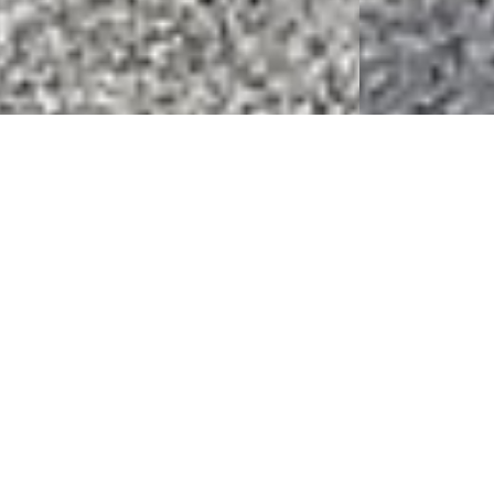
PONUKA
Na predaj stavebný
pozemok o výmere
714m² v súkromnej